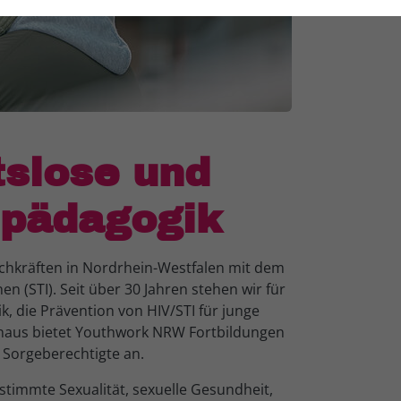
tslose und
lpädagogik
chkräften in Nordrhein-Westfalen mit dem
 (STI). Seit über 30 Jahren stehen wir für
k, die Prävention von HIV/STI für junge
hinaus bietet Youthwork NRW Fortbildungen
e Sorgeberechtigte an.
timmte Sexualität, sexuelle Gesundheit,