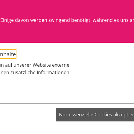
Einige davon werden zwingend benötigt, während es uns a
YOUTH
Inhalte
D
n auf unserer Website externe
hnen zusätzliche Informationen
VISITOR_INFO1_LIVE;
Nur essenzielle Cookies akzeptie
VISITOR_PRIVACY_METADATA;
YSC