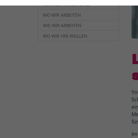
FÜR WEN WIR DA SIND
für Typo3
Anbieter
WO WIR ARBEITEN
Laufzeit
1 Jahr
WIE WIR ARBEITEN
Laufzeit
Dieses Cookie
WO WIR HIN WOLLEN
wird verwendet,
um Ihre Cookie-
Zweck
Einstellungen für
diese Website zu
Zweck
speichern.
Yo
Sc
ei
Me
fü
Im