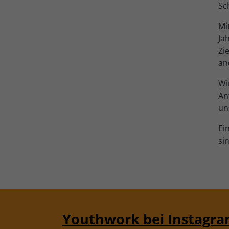
Sc
Mi
Ja
Zi
an
Wi
An
un
Ei
si
Youthwork bei Instagr