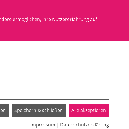
Kontakt
ndere ermöglichen, Ihre Nutzererfahrung auf
WORK NRW
VOR ORT
DIGGIRAUM
Submenu for "YOUTHWORK NRW"
Submenu for "VOR ORT"
ren
Speichern & schließen
Alle akzeptieren
Impressum
|
Datenschutzerklärung